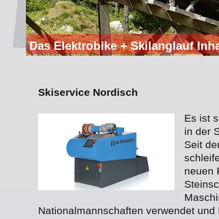
Das Elektrobike + Skilanglauf Inh
Skiservice Nordisch
Es ist 
in der 
Seit d
schleif
neuen 
Steinsc
Maschin
Nationalmannschaften verwendet und 